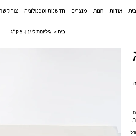
ית
אודות
חנות
מוצרים
חדשנות וטכנולוגיה
צור קשר
בית
>
גיליונות ליגנין- 5 ק״ג
גה
ם
.
דל