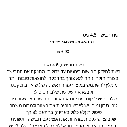
רשת חבישה 4.5 מטר
מק"ט
54B880-3045-130
מק"ט:
54B880-
3045-
130
מחיר
רשת חבישה, 4.5 מטר
רשת להידוק חבישות בינוניות עד גדולות. מחזיקה את החבישה
בצורה חזקה ונוחה ללא צורך בהדבקה. לתוצאות טובות יותר
מומלץ להשתמש במוצרי עזרה ראשונה של שיאון ביוטקסט,
ולבצע את שלושת שלבי הטיפול:
שלב 1: יש לנקות בעדינות את אזור החבישה באמצעות פד
גזה, סבון ומים. יש לייבש בזהירות את האזור ולמרוח משחה
טיפולית (לא כלול באריזה) בהתאם לצורך.
שלב 2: יש לכסות בזהירות את הפצע עם חבישה ראשונית
כדוגמת פד גזה או מרפד סופג )לא כלול באריזה(. שלב 3: יש