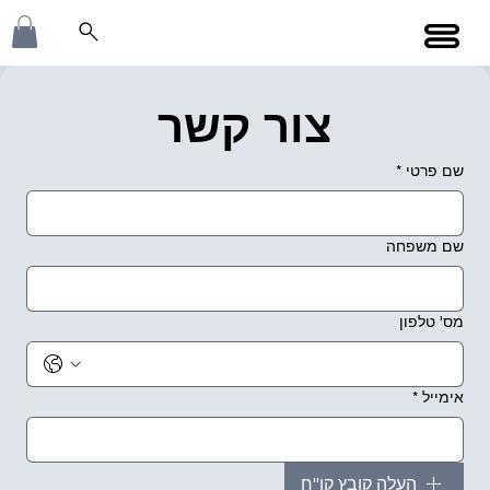
צור קשר
שם פרטי
*
שם משפחה
מס' טלפון
אימייל
*
העלה קובץ קו''ח