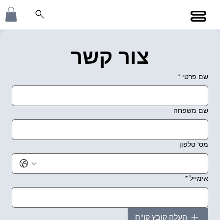
צור קשר
שם פרטי
*
שם משפחה
מס' טלפון
אימייל
*
העלה קובץ קו''ח